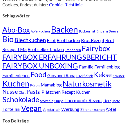
Cookies, findest du hier:
Cookie-Richtlinie
Schlagwörter
Backen
Abo-Box
Apfelkuchen
Backen mit Kindern
Beeren
Bio
Blechkuchen
Brot
Brot backen
Brot Rezept
Brot
Fairybox
Rezept TM5
Brot selber backen
Erdbeeren
FAIRYBOX ERFAHRUNGSBERICHT
FAIRYBOX UNBOXING
Familie
Familienblog
Food
Kekse
Familienleben
Giovanni Rana
Hackfleisch
Kräuter
Kuchen
Naturkosmetik
Mamablog
Kürbis
Nüsse
Pasta
Plätzchen
Rezept Kuchen
Obst
Schokolade
Thermomix Rezept
Smoothie
Suppe
Tiere
Torte
Vegan
Tortellini
Werbung
Äpfel
Vegetarisch
Zitronenkuchen
Top Beiträge