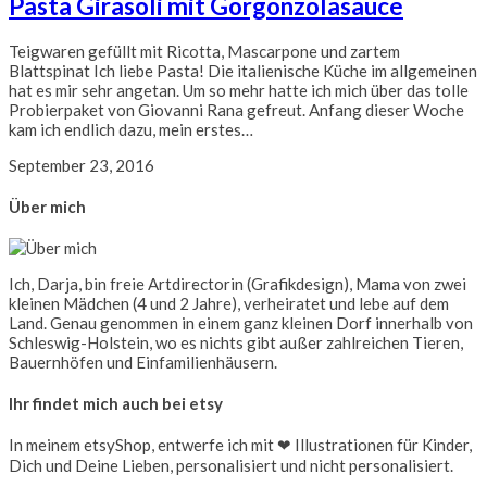
Pasta Girasoli mit Gorgonzolasauce
Teigwaren gefüllt mit Ricotta, Mascarpone und zartem
Blattspinat Ich liebe Pasta! Die italienische Küche im allgemeinen
hat es mir sehr angetan. Um so mehr hatte ich mich über das tolle
Probierpaket von Giovanni Rana gefreut. Anfang dieser Woche
kam ich endlich dazu, mein erstes…
September 23, 2016
Über mich
Ich, Darja, bin freie Artdirectorin (Grafikdesign), Mama von zwei
kleinen Mädchen (4 und 2 Jahre), verheiratet und lebe auf dem
Land. Genau genommen in einem ganz kleinen Dorf innerhalb von
Schleswig-Holstein, wo es nichts gibt außer zahlreichen Tieren,
Bauernhöfen und Einfamilienhäusern.
Ihr findet mich auch bei etsy
In meinem etsyShop, entwerfe ich mit ❤ Illustrationen für Kinder,
Dich und Deine Lieben, personalisiert und nicht personalisiert.