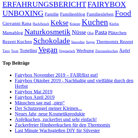
ERFAHRUNGSBERICHT
FAIRYBOX
UNBOXING
Food
Familie
Familienblog
Familienleben
Kuchen
Kekse
Giovanni Rana
Hackfleisch
Kräuter
Kürbis
Naturkosmetik
Nüsse
Pasta
Mamablog
Plätzchen
Obst
Schokolade
Rezept Kuchen
Thermomix Rezept
Smoothie
Suppe
Vegan
Tortellini
Werbung
Äpfel
Tiere
Torte
Vegetarisch
Zitronenkuchen
Top Beiträge
Fairybox November 2019 – FAIRflixt gut!
Fairybox Oktober 2019 - Nachhaltig und vielfältig durch den
Herbst
Fairybox Mai 2019
Fairybox April 2019
Mäuschen sag mal „piep“
Der Schutzengel meiner Kleinen...
Neues Jahr, neue Kosmetikprodukte
Apfelkuchen, zuckerfrei und sehr einfach!
Zuckerfreier Himbeerkuchen für den Thermomix
Last Minute Wachsgießen DIY für Silvester