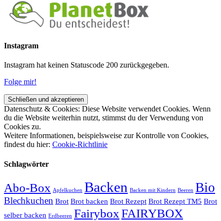
Instagram
Instagram hat keinen Statuscode 200 zurückgegeben.
Folge mir!
Datenschutz & Cookies: Diese Website verwendet Cookies. Wenn
du die Website weiterhin nutzt, stimmst du der Verwendung von
Cookies zu.
Weitere Informationen, beispielsweise zur Kontrolle von Cookies,
findest du hier:
Cookie-Richtlinie
Schlagwörter
Backen
Bio
Abo-Box
Apfelkuchen
Backen mit Kindern
Beeren
Blechkuchen
Brot
Brot backen
Brot Rezept
Brot Rezept TM5
Brot
Fairybox
FAIRYBOX
selber backen
Erdbeeren