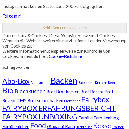
Instagram hat keinen Statuscode 200 zurückgegeben.
Folge mir!
Datenschutz & Cookies: Diese Website verwendet Cookies.
Wenn du die Website weiterhin nutzt, stimmst du der Verwendung
von Cookies zu.
Weitere Informationen, beispielsweise zur Kontrolle von
Cookies, findest du hier:
Cookie-Richtlinie
Schlagwörter
Backen
Abo-Box
Apfelkuchen
Backen mit Kindern
Beeren
Bio
Blechkuchen
Brot
Brot backen
Brot Rezept
Brot
Fairybox
Rezept TM5
Brot selber backen
Erdbeeren
FAIRYBOX ERFAHRUNGSBERICHT
FAIRYBOX UNBOXING
Familie
Familienblog
Food
Kekse
Familienleben
Giovanni Rana
Hackfleisch
Kräuter