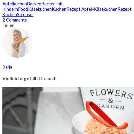
Apfelkuchen
Backen
Backen mit
Kindern
Food
Käsekuchen
Kuchen
Rezept Apfel-Käsekuchen
Rezept
Kuchen
Streusel
2 Comments
Teilen
Darja
Vielleicht gefällt Dir auch