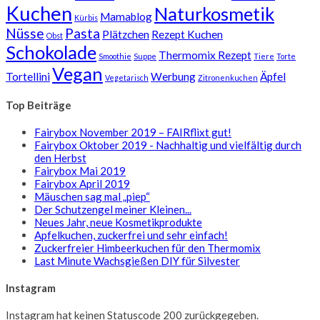
Kuchen
Naturkosmetik
Mamablog
Kürbis
Nüsse
Pasta
Plätzchen
Rezept Kuchen
Obst
Schokolade
Thermomix Rezept
Smoothie
Suppe
Tiere
Torte
Vegan
Tortellini
Werbung
Äpfel
Vegetarisch
Zitronenkuchen
Top Beiträge
Fairybox November 2019 – FAIRflixt gut!
Fairybox Oktober 2019 - Nachhaltig und vielfältig durch
den Herbst
Fairybox Mai 2019
Fairybox April 2019
Mäuschen sag mal „piep“
Der Schutzengel meiner Kleinen...
Neues Jahr, neue Kosmetikprodukte
Apfelkuchen, zuckerfrei und sehr einfach!
Zuckerfreier Himbeerkuchen für den Thermomix
Last Minute Wachsgießen DIY für Silvester
Instagram
Instagram hat keinen Statuscode 200 zurückgegeben.