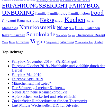
ERFAHRUNGSBERICHT
FAIRYBOX
UNBOXING
Food
Familie
Familienblog
Familienleben
Kuchen
Kekse
Giovanni Rana
Hackfleisch
Kräuter
Kürbis
Naturkosmetik
Nüsse
Pasta
Mamablog
Plätzchen
Obst
Schokolade
Rezept Kuchen
Thermomix Rezept
Smoothie
Suppe
Vegan
Tortellini
Werbung
Äpfel
Tiere
Torte
Vegetarisch
Zitronenkuchen
Top Beiträge
Fairybox November 2019 – FAIRflixt gut!
Fairybox Oktober 2019 - Nachhaltig und vielfältig durch den
Herbst
Fairybox Mai 2019
Fairybox April 2019
Mäuschen sag mal „piep“
Der Schutzengel meiner Kleinen...
Neues Jahr, neue Kosmetikprodukte
Apfelkuchen, zuckerfrei und sehr einfach!
Zuckerfreier Himbeerkuchen für den Thermomix
Last Minute Wachsgießen DIY für Silvester