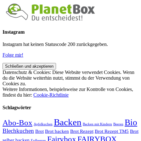
Instagram
Instagram hat keinen Statuscode 200 zurückgegeben.
Folge mir!
Datenschutz & Cookies: Diese Website verwendet Cookies. Wenn
du die Website weiterhin nutzt, stimmst du der Verwendung von
Cookies zu.
Weitere Informationen, beispielsweise zur Kontrolle von Cookies,
findest du hier:
Cookie-Richtlinie
Schlagwörter
Backen
Bio
Abo-Box
Apfelkuchen
Backen mit Kindern
Beeren
Blechkuchen
Brot
Brot backen
Brot Rezept
Brot Rezept TM5
Brot
Fairybox
FAIRYBOX
selber backen
Erdbeeren