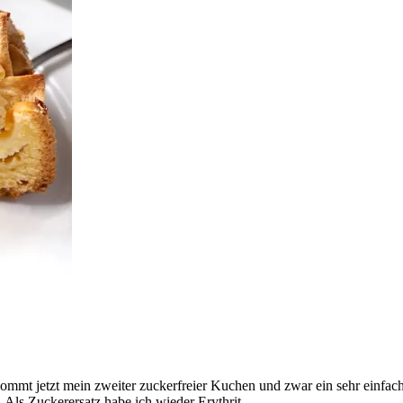
ommt jetzt mein zweiter zuckerfreier Kuchen und zwar ein sehr einfa
 Als Zuckerersatz habe ich wieder Erythrit…