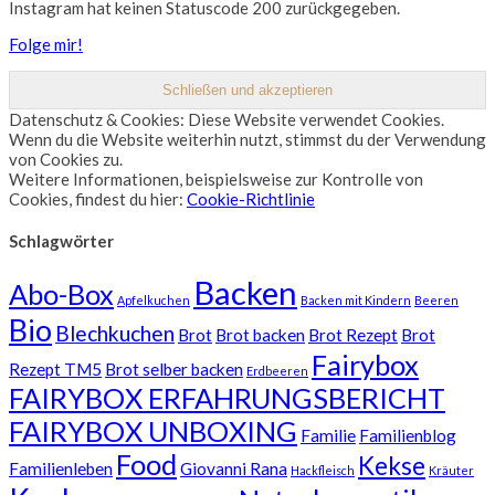
Instagram hat keinen Statuscode 200 zurückgegeben.
Folge mir!
Datenschutz & Cookies: Diese Website verwendet Cookies.
Wenn du die Website weiterhin nutzt, stimmst du der Verwendung
von Cookies zu.
Weitere Informationen, beispielsweise zur Kontrolle von
Cookies, findest du hier:
Cookie-Richtlinie
Schlagwörter
Backen
Abo-Box
Apfelkuchen
Backen mit Kindern
Beeren
Bio
Blechkuchen
Brot
Brot backen
Brot Rezept
Brot
Fairybox
Rezept TM5
Brot selber backen
Erdbeeren
FAIRYBOX ERFAHRUNGSBERICHT
FAIRYBOX UNBOXING
Familie
Familienblog
Food
Kekse
Familienleben
Giovanni Rana
Hackfleisch
Kräuter