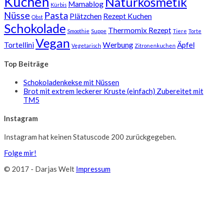
Kuchen
Naturkosmetik
Mamablog
Kürbis
Nüsse
Pasta
Plätzchen
Rezept Kuchen
Obst
Schokolade
Thermomix Rezept
Smoothie
Suppe
Tiere
Torte
Vegan
Tortellini
Werbung
Äpfel
Vegetarisch
Zitronenkuchen
Top Beiträge
Schokoladenkekse mit Nüssen
Brot mit extrem leckerer Kruste (einfach) Zubereitet mit
TM5
Instagram
Instagram hat keinen Statuscode 200 zurückgegeben.
Folge mir!
© 2017 - Darjas Welt
Impressum