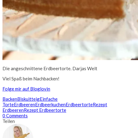
Die angeschnittene Erdbeertorte. Darjas Welt
Viel Spaß beim Nachbacken!
Folge mir auf Bloglovin
Backen
Biskuitteig
Einfache
Torte
Erdbeeren
Erdbeerkuchen
Erdbeertorte
Rezept
Erdbeeren
Rezept Erdbeertorte
0 Comments
Teilen