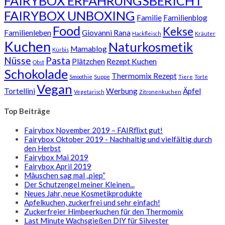
FAIRYBOX ERFAHRUNGSBERICHT
FAIRYBOX UNBOXING
Familie
Familienblog
Food
Kekse
Familienleben
Giovanni Rana
Hackfleisch
Kräuter
Kuchen
Naturkosmetik
Mamablog
Kürbis
Nüsse
Pasta
Plätzchen
Rezept Kuchen
Obst
Schokolade
Thermomix Rezept
Smoothie
Suppe
Tiere
Torte
Vegan
Tortellini
Werbung
Äpfel
Vegetarisch
Zitronenkuchen
Top Beiträge
Fairybox November 2019 – FAIRflixt gut!
Fairybox Oktober 2019 - Nachhaltig und vielfältig durch
den Herbst
Fairybox Mai 2019
Fairybox April 2019
Mäuschen sag mal „piep“
Der Schutzengel meiner Kleinen...
Neues Jahr, neue Kosmetikprodukte
Apfelkuchen, zuckerfrei und sehr einfach!
Zuckerfreier Himbeerkuchen für den Thermomix
Last Minute Wachsgießen DIY für Silvester