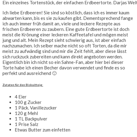
Ein einzelnes Tortenstück, der einfachen Erdbeertorte. Darjas Wel
Ich liebe Erdbeeren! Sie sind so köstlich, dass ich es immer kaum
abwarten kann, bis es sie zu kaufen gibt. Dementsprechend fange
ich auch immer früh damit an, viele und leckere Rezepte aus
frischen Erdbeeren zu zaubern. Eine gute Erdbeertorte ist doch
meist die Krönung einer leckeren Kaffeetafel und mögen meist
jung und alt. Mein Rezept sieht schwierig aus, ist aber einfach
nachzumachen. Ich selber mache nicht so oft Torten, da die mir
meist zu aufwändig sind und mir die Zeit fehlt, aber diese lässt
sich ruckzuck zubereiten und kann direkt angeboten werden.
Eigentlich bin ich nicht so ein Sahne-Fan, aber hier bei dieser
Torte habe ich einen Becher davon verwendet und finde es so
perfekt und ausreichend 🙂
Zutaten für den Biskuitteig:
4 Eier
100 g Zucker
1 Päck. Vanillezucker
120 g Mehl
1 TL Backpulver
1 Prise Salz
Etwas Butter zum einfetten