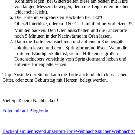
Konfitüre legen (bei Gitterstreifen diese am besten mit Hilfe
von langen Messern bewegen, denn die Teigstreifen brechen
leider sehr leicht).
Die Torte im vorgeheizten Backofen bei 180°C
Ober-/Unterhitze, oder ca. 160°C Umluft ohne Vorheizen 35
Minuten backen. Den Ofen ausschalten und die Linzertorte
noch 5 Minuten in der Nachwärme im Ofen lassen.
Dann die Torte herausnehmen und auf einem Kuchengitter
abkühlen lassen und den Springformrand lösen. Wenn die
Torte vollständig erkaltet ist, sie mit Hilfe eines großen
Tortenschiebers vorsichtig vom Springformrand heben und
auf eine Tortenplatte setzen.
Tipp: Anstelle der Sterne kann die Torte auch mit dem klassischen
Gitter, oder zum Geburtstag mit Herzen, belegt werden.
Viel Spaß beim Nachbacken!
Folge mir auf Bloglovin
Backen
Familienrezept
Linzertorte
Torte
Weihnachtskuchen
Weihnachtst