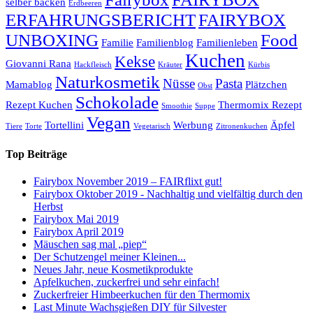
selber backen
Erdbeeren
ERFAHRUNGSBERICHT
FAIRYBOX
UNBOXING
Food
Familie
Familienblog
Familienleben
Kuchen
Kekse
Giovanni Rana
Hackfleisch
Kräuter
Kürbis
Naturkosmetik
Nüsse
Pasta
Mamablog
Plätzchen
Obst
Schokolade
Rezept Kuchen
Thermomix Rezept
Smoothie
Suppe
Vegan
Tortellini
Werbung
Äpfel
Tiere
Torte
Vegetarisch
Zitronenkuchen
Top Beiträge
Fairybox November 2019 – FAIRflixt gut!
Fairybox Oktober 2019 - Nachhaltig und vielfältig durch den
Herbst
Fairybox Mai 2019
Fairybox April 2019
Mäuschen sag mal „piep“
Der Schutzengel meiner Kleinen...
Neues Jahr, neue Kosmetikprodukte
Apfelkuchen, zuckerfrei und sehr einfach!
Zuckerfreier Himbeerkuchen für den Thermomix
Last Minute Wachsgießen DIY für Silvester