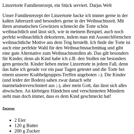
Linzertorte Familienrezept, ein Stück serviert. Darjas Welt
Unser Familienrezept der Linzertorte backe ich immer gerne in der
kalten Jahreszeit und besonders gerne in der Weihnachtszeit. Mit
ihren aromatischen Gewürzen schmeckt die Torte schön
weihnachtlich und lässt sich, wie in meinem Beispiel, auch noch
perfekt weihnachtlich dekorieren, indem man mit Ausstechförmchen
weihnachtliche Motive aus dem Teig herstellt. Ich finde die Torte ist
auch eine perfekte Wahl für den Weihnachtsnachmittag und gibt
eine gute Alternative zum Weihnachtsstollen ab. Das gilt besonders
für Kinder, denn als Kind habe ich z.B. den Stollen nie besonders
gern gemocht. Kinder lieben meine Linzertorte in jedem Fall, denn
das habe ich gerade vor ein paar Tagen getestet und die Torte bei
einem unserer Krabbelgruppen-Treffen angeboten :-). Die Kinder
(und leider der Boden) sahen zwar danach sehr
marmeladenverschmiert aus ;-), aber mein Gott, das lässt sich alles
abwischen. An klebrigen Händchen und verschmierten Mündern
sieht man doch immer, dass es dem Kind geschmeckt hat!
Zutaten:
2 Eier
120 g Butter
200 g Zucker