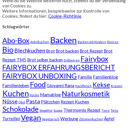
Wenn du die Website weiterhin nutzt, stimmst du der Verwendung
von Cookies zu.
Weitere Informationen, beispielsweise zur Kontrolle von
Cookies, findest du hier:
Cookie-Richtlinie
Schlagwörter
Backen
Abo-Box
Apfelkuchen
Backen mit Kindern
Beeren
Bio
Blechkuchen
Brot
Brot backen
Brot Rezept
Brot
Fairybox
Rezept TM5
Brot selber backen
Erdbeeren
FAIRYBOX ERFAHRUNGSBERICHT
FAIRYBOX UNBOXING
Familie
Familienblog
Food
Kekse
Familienleben
Giovanni Rana
Hackfleisch
Kräuter
Kuchen
Naturkosmetik
Mamablog
Kürbis
Nüsse
Pasta
Plätzchen
Rezept Kuchen
Obst
Schokolade
Thermomix Rezept
Smoothie
Suppe
Tiere
Torte
Vegan
Tortellini
Werbung
Äpfel
Vegetarisch
Zitronenkuchen