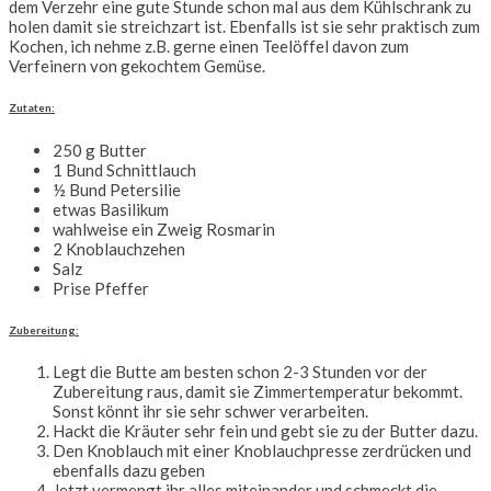
dem Verzehr eine gute Stunde schon mal aus dem Kühlschrank zu
holen damit sie streichzart ist. Ebenfalls ist sie sehr praktisch zum
Kochen, ich nehme z.B. gerne einen Teelöffel davon zum
Verfeinern von gekochtem Gemüse.
Zutaten:
250 g Butter
1 Bund Schnittlauch
½ Bund Petersilie
etwas Basilikum
wahlweise ein Zweig Rosmarin
2 Knoblauchzehen
Salz
Prise Pfeffer
Zubereitung:
Legt die Butte am besten schon 2-3 Stunden vor der
Zubereitung raus, damit sie Zimmertemperatur bekommt.
Sonst könnt ihr sie sehr schwer verarbeiten.
Hackt die Kräuter sehr fein und gebt sie zu der Butter dazu.
Den Knoblauch mit einer Knoblauchpresse zerdrücken und
ebenfalls dazu geben
Jetzt vermengt ihr alles miteinander und schmeckt die