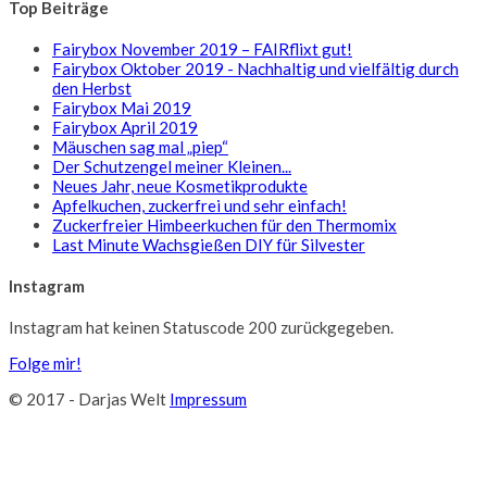
Top Beiträge
Fairybox November 2019 – FAIRflixt gut!
Fairybox Oktober 2019 - Nachhaltig und vielfältig durch
den Herbst
Fairybox Mai 2019
Fairybox April 2019
Mäuschen sag mal „piep“
Der Schutzengel meiner Kleinen...
Neues Jahr, neue Kosmetikprodukte
Apfelkuchen, zuckerfrei und sehr einfach!
Zuckerfreier Himbeerkuchen für den Thermomix
Last Minute Wachsgießen DIY für Silvester
Instagram
Instagram hat keinen Statuscode 200 zurückgegeben.
Folge mir!
© 2017 - Darjas Welt
Impressum