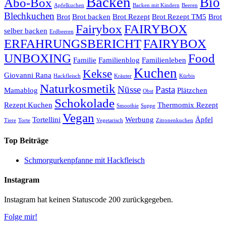
Backen
Bio
Abo-Box
Apfelkuchen
Backen mit Kindern
Beeren
Blechkuchen
Brot
Brot backen
Brot Rezept
Brot Rezept TM5
Brot
Fairybox
FAIRYBOX
selber backen
Erdbeeren
ERFAHRUNGSBERICHT
FAIRYBOX
UNBOXING
Food
Familie
Familienblog
Familienleben
Kuchen
Kekse
Giovanni Rana
Hackfleisch
Kräuter
Kürbis
Naturkosmetik
Nüsse
Pasta
Mamablog
Plätzchen
Obst
Schokolade
Rezept Kuchen
Thermomix Rezept
Smoothie
Suppe
Vegan
Tortellini
Werbung
Äpfel
Tiere
Torte
Vegetarisch
Zitronenkuchen
Top Beiträge
Schmorgurkenpfanne mit Hackfleisch
Instagram
Instagram hat keinen Statuscode 200 zurückgegeben.
Folge mir!