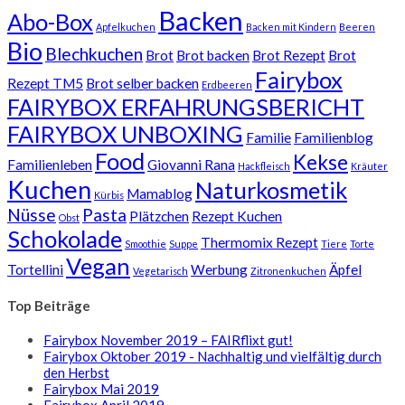
Backen
Abo-Box
Apfelkuchen
Backen mit Kindern
Beeren
Bio
Blechkuchen
Brot
Brot backen
Brot Rezept
Brot
Fairybox
Rezept TM5
Brot selber backen
Erdbeeren
FAIRYBOX ERFAHRUNGSBERICHT
FAIRYBOX UNBOXING
Familie
Familienblog
Food
Kekse
Familienleben
Giovanni Rana
Hackfleisch
Kräuter
Kuchen
Naturkosmetik
Mamablog
Kürbis
Nüsse
Pasta
Plätzchen
Rezept Kuchen
Obst
Schokolade
Thermomix Rezept
Smoothie
Suppe
Tiere
Torte
Vegan
Tortellini
Werbung
Äpfel
Vegetarisch
Zitronenkuchen
Top Beiträge
Fairybox November 2019 – FAIRflixt gut!
Fairybox Oktober 2019 - Nachhaltig und vielfältig durch
den Herbst
Fairybox Mai 2019
Fairybox April 2019